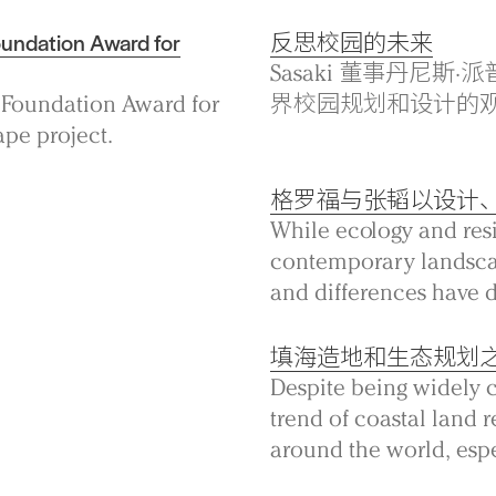
oundation Award for
反思校园的未来
Sasaki 董事丹尼
 Foundation Award for
界校园规划和设计的
ape project.
格罗福与张韬以设计
While ecology and resi
contemporary landscap
and differences have 
填海造地和生态规划
Despite being widely c
trend of coastal land r
around the world, espe