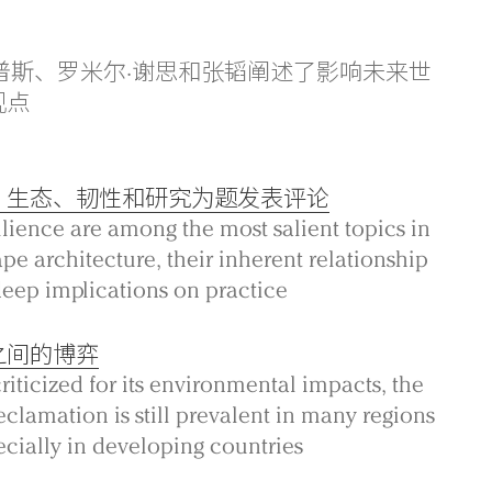
斯·派普斯、罗米尔·谢思和张韬阐述了影响未来世
观点
、生态、韧性和研究为题发表评论
lience are among the most salient topics in
e architecture, their inherent relationship
deep implications on practice
之间的博弈
riticized for its environmental impacts, the
eclamation is still prevalent in many regions
cially in developing countries