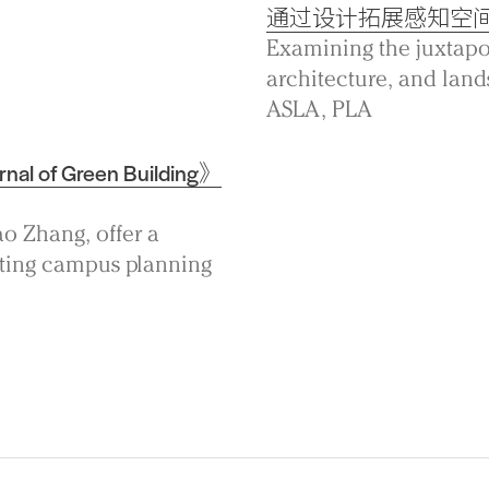
通过设计拓展感知空
Examining the juxtapo
architecture, and land
ASLA, PLA
 Green Building》
ao Zhang, offer a
cting campus planning