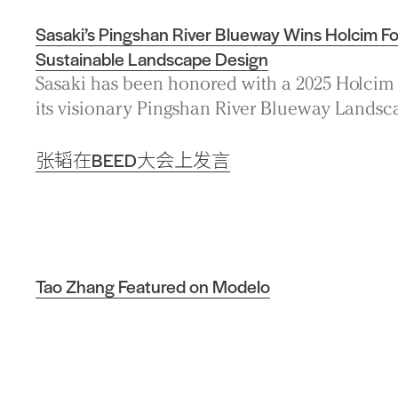
Sasaki’s Pingshan River Blueway Wins Holcim F
Sustainable Landscape Design
Sasaki has been honored with a 2025 Holcim
its visionary Pingshan River Blueway Landsc
张韬在BEED大会上发言
Tao Zhang Featured on Modelo