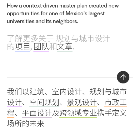
How a context-driven master plan created new
opportunities for one of Mexico’s largest
universities and its neighbors.
了解更多关于 规划与城市设计
的
项目
,
团队
和
文章
.
Back
我们以
建筑
、
室内设计
、
规划与城市
to
设计
、
空间规划
、
景观设计
、
市政工
top
程
、
平面设计
及
跨领域专业
携手定义
场所的未来