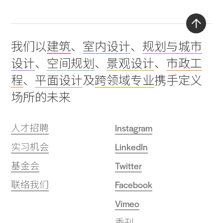
Back
我们以
建筑
、
室内设计
、
规划与城市
to
设计
、
空间规划
、
景观设计
、
市政工
top
程
、
平面设计
及
跨领域专业
携手定义
场所的未来
人才招聘
Instagram
实习机会
LinkedIn
基金会
Twitter
联络我们
Facebook
Vimeo
季刊