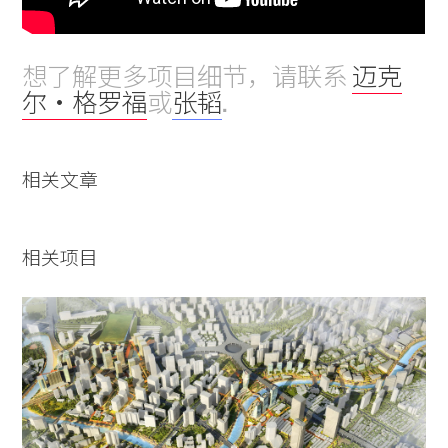
想了解更多项目细节，请联系
迈克
尔・格罗福
或
张韬
.
相关文章
相关项目