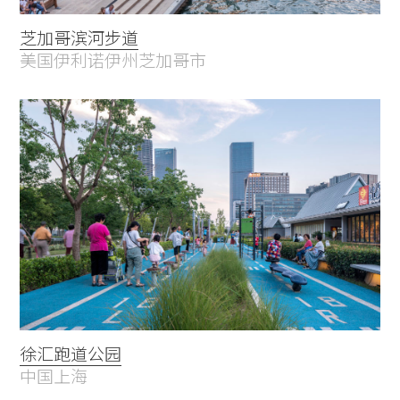
芝加哥滨河步道
美国伊利诺伊州芝加哥市
徐汇跑道公园
中国上海