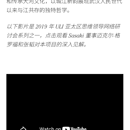
和传承大河文化，以城江新韵展现武汉人民世代
以来与江共存的独特哲学。
以下影片是 2019 年 ULI 亚太区思维领导网络研
讨会系列之一，点击观看 Sasaki 董事迈克尔·格
罗福和张韬对本项目的深入见解。