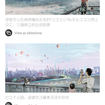
游客可以在南岸嘴标志性的“江汉之心”纵览长江汉江两江
交汇、三镇鼎立的壮丽图景
伫立于公园，遥望武汉最美河滨天际线