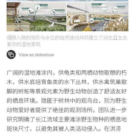
细致入微的地形与水位的自然波动共同建立了动态且生态
复杂的湿地景观
广阔的湿地滩涂内，供龟类和两栖动物歇憩的朽
木，供水底培育鱼类的水下丛林，供水禽筑巢歇
脚的树桩等景观元素为野生动物创造了舒适友好
的栖息环境。隐匿于树林中的观鸟台，则为野生
动物爱好者提供了绝佳的观测场所。团队进一步
研究明确了长江流域主要滩涂野生物种的栖息地
斑块尺寸，以避免其被人类活动侵入。在洪涝