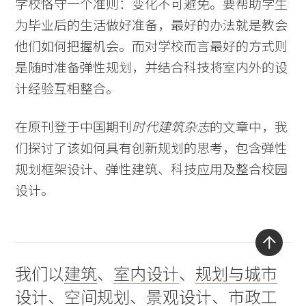
Voices
学校恪守一个准则：变化不可避免。要帮助学生
为毕业后的生活做好准备，最好的办法就是教会
Search Sasaki
他们如何把握机会。而对学校而言最好的方式则
是随时准备弹性规划，并结合科技将室内外的设
计经验互相整合。
在原刊登于中国期刊
时代建筑杂志
的文章中，我
们探讨了该如何具有创新规划的思考，包含弹性
规划框架设计、弹性建筑、科技应用及整合校园
设计。
Back
我们以
建筑
、
室内设计
、
规划与城市
to
设计
、
空间规划
、
景观设计
、
市政工
top