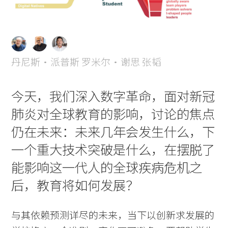
丹尼斯・派普斯
罗米尔・谢思
张韬
今天，我们深入数字革命，面对新冠
肺炎对全球教育的影响，讨论的焦点
仍在未来：未来几年会发生什么，下
一个重大技术突破是什么，在摆脱了
能影响这一代人的全球疾病危机之
Practice
后，教育将如何发展？
Projects
People
与其依赖预测详尽的未来，当下以创新求发展的