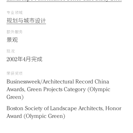
专业领域
规划与城市设计
额外服务
景观
现况
2002年4月完成
荣获奖项
Businessweek/Architectural Record China
Awards, Green Projects Category (Olympic
Green)
Boston Society of Landscape Architects, Honor
Award (Olympic Green)