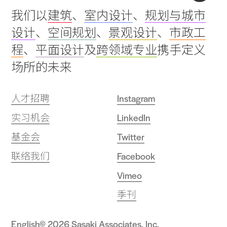
Back
我们以
建筑
、
室内设计
、
规划与城市
to
设计
、
空间规划
、
景观设计
、
市政工
top
程
、
平面设计
及
跨领域专业
携手定义
场所的未来
人才招聘
Instagram
实习机会
LinkedIn
基金会
Twitter
联络我们
Facebook
Vimeo
季刊
English
© 2026 Sasaki Associates, Inc.