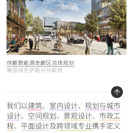
休斯敦能源走廊区总体规划
美国得克萨斯州休斯敦
Back
我们以
建筑
、
室内设计
、
规划与城市
to
设计
、
空间规划
、
景观设计
、
市政工
top
程
、
平面设计
及
跨领域专业
携手定义