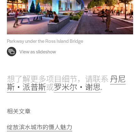
Parkway under the Ross Island Bridge
想了解更多项目细节，请联系
丹尼
斯・派普斯
或
罗米尔・谢思
.
相关文章
绽放滨水城市的慑人魅力