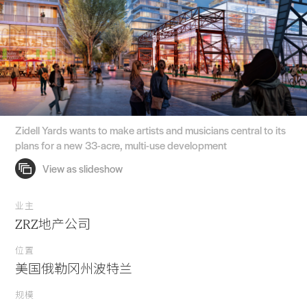
Zidell Yards wants to make artists and musicians central to its
plans for a new 33-acre, multi-use development
业主
ZRZ地产公司
位置
美国俄勒冈州波特兰
规模