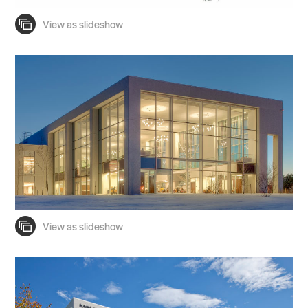
Practice
Projects
People
Voices
Search Sasaki