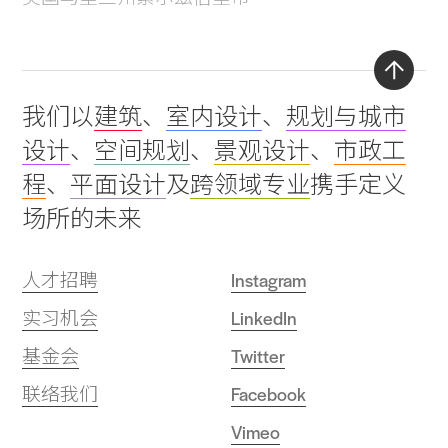
Back
我们以
建筑
、
室内设计
、
规划与城市
to
设计
、
空间规划
、
景观设计
、
市政工
top
程
、
平面设计
及
跨领域专业
携手定义
场所的未来
人才招聘
Instagram
实习机会
LinkedIn
基金会
Twitter
联络我们
Facebook
Vimeo