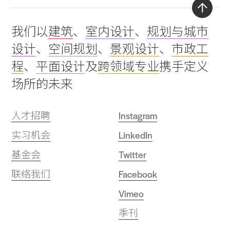
Back
我们以
建筑
、
室内设计
、
规划与城市
to
设计
、
空间规划
、
景观设计
、
市政工
top
程
、
平面设计
及
跨领域专业
携手定义
场所的未来
人才招聘
Instagram
实习机会
LinkedIn
基金会
Twitter
联络我们
Facebook
Vimeo
季刊