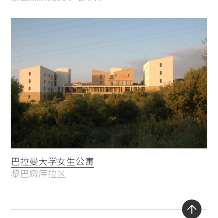
巴拉曼大学女生公寓
黎巴嫩库拉区