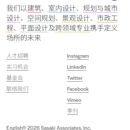
Back
我们以
建筑
、
室内设计
、
规划与城市
to
设计
、
空间规划
、
景观设计
、
市政工
top
程
、
平面设计
及
跨领域专业
携手定义
场所的未来
人才招聘
Instagram
实习机会
LinkedIn
基金会
Twitter
联络我们
Facebook
Vimeo
季刊
English
© 2026 Sasaki Associates, Inc.