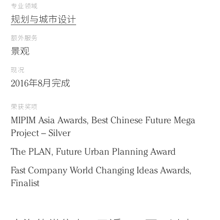
专业领域
规划与城市设计
额外服务
景观
现况
2016年8月完成
荣获奖项
MIPIM Asia Awards, Best Chinese Future Mega
Project – Silver
The PLAN, Future Urban Planning Award
Fast Company World Changing Ideas Awards,
Finalist