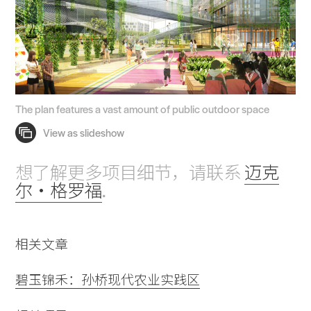
The plan features a vast amount of public outdoor space
想了解更多项目细节，请联系
迈克
尔・格罗福
.
相关文章
碧玉锦禾：孙桥现代农业实践区