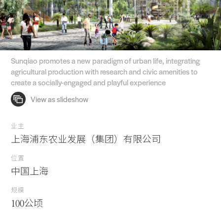
Sunqiao promotes a new paradigm of urban life, integrating
agricultural production with research and civic amenities to
create a socially-engaged and playful experience
业主
上海浦东农业发展（集团）有限公司
位置
中国上海
规模
100公顷