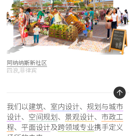
阿纳纳斯新社区
四浪,菲律宾
Back
我们以
建筑
、
室内设计
、
规划与城市
to
设计
、
空间规划
、
景观设计
、
市政工
top
程
、
平面设计
及
跨领域专业
携手定义