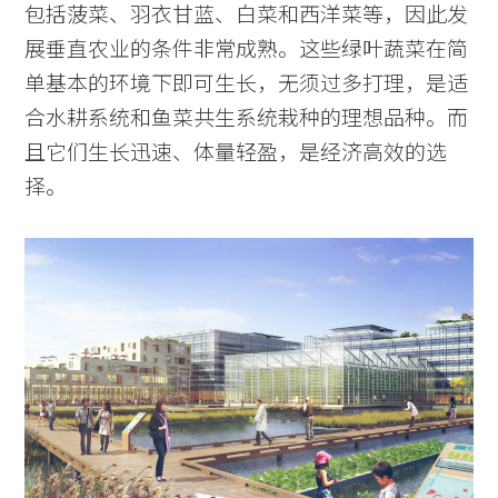
包括菠菜、羽衣甘蓝、白菜和西洋菜等，因此发
展垂直农业的条件非常成熟。这些绿叶蔬菜在简
单基本的环境下即可生长，无须过多打理，是适
Practice
合水耕系统和鱼菜共生系统栽种的理想品种。而
Projects
且它们生长迅速、体量轻盈，是经济高效的选
People
择。
Voices
Search Sasaki