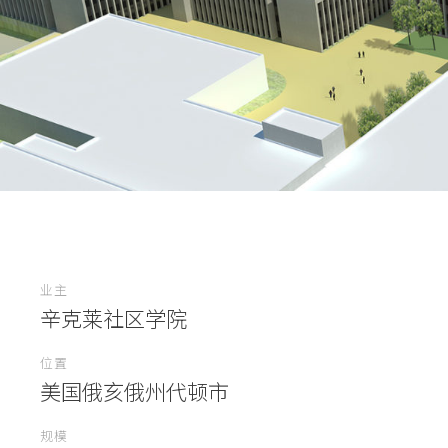
业主
辛克莱社区学院
位置
美国俄亥俄州代顿市
规模