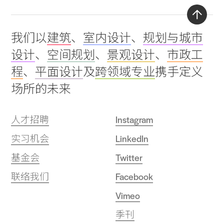
Back
我们以
建筑
、
室内设计
、
规划与城市
to
设计
、
空间规划
、
景观设计
、
市政工
top
程
、
平面设计
及
跨领域专业
携手定义
场所的未来
人才招聘
Instagram
实习机会
LinkedIn
基金会
Twitter
联络我们
Facebook
Vimeo
季刊