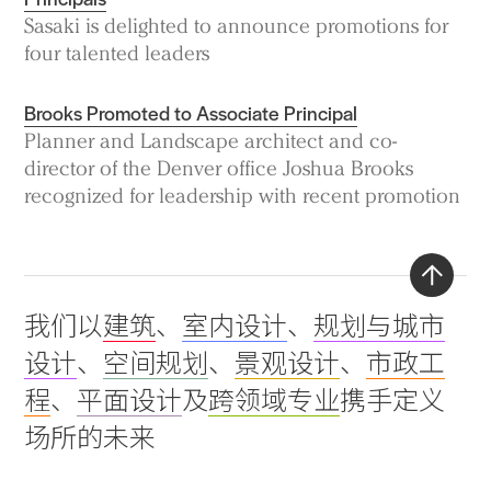
Sasaki is delighted to announce promotions for
four talented leaders
Brooks Promoted to Associate Principal
Planner and Landscape architect and co-
director of the Denver office Joshua Brooks
recognized for leadership with recent promotion
Back
我们以
建筑
、
室内设计
、
规划与城市
to
设计
、
空间规划
、
景观设计
、
市政工
top
程
、
平面设计
及
跨领域专业
携手定义
场所的未来