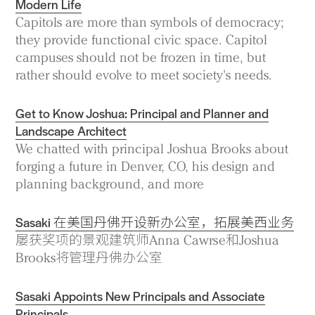
Modern Life
Capitols are more than symbols of democracy;
they provide functional civic space. Capitol
campuses should not be frozen in time, but
rather should evolve to meet society's needs.
Get to Know Joshua: Principal and Planner and
Landscape Architect
We chatted with principal Joshua Brooks about
forging a future in Denver, CO, his design and
planning background, and more
Sasaki 在美国丹佛开设新办公室，拓展美西业务
屡获奖项的景观建筑师Anna Cawrse和Joshua
Brooks将管理丹佛办公室
Sasaki Appoints New Principals and Associate
Principals