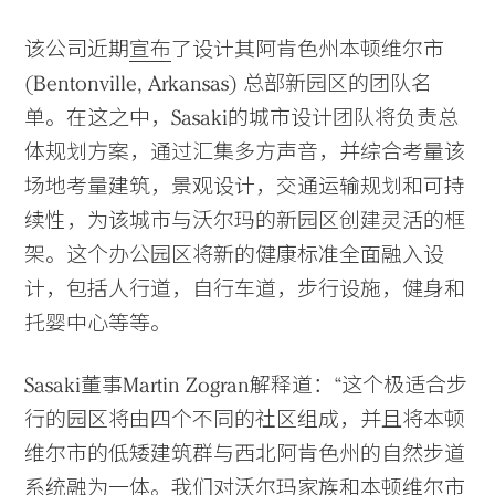
​该公司近期
宣布
了设计其阿肯色州本顿维尔市
(Bentonville, Arkansas) 总部新园区的团队名
Practice
单。在这之中，Sasaki的城市设计团队将负责总
体规划方案，通过汇集多方声音，并综合考量该
Projects
场地考量建筑，景观设计，交通运输规划和可持
People
续性，为该城市与沃尔玛的新园区创建灵活的框
Voices
架。这个办公园区将新的健康标准全面融入设
计，包括人行道，自行车道，步行设施，健身和
Search Sasaki
托婴中心等等。
Sasaki董事Martin Zogran解释道：“这个极适合步
行的园区将由四个不同的社区组成，并且将本顿
维尔市的低矮建筑群与西北阿肯色州的自然步道
系统融为一体。我们对沃尔玛家族和本顿维尔市