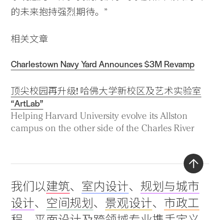
的未来抱持强烈期待。”
相关文章
Charlestown Navy Yard Announces $3M Revamp
顶尖校园再升级! 哈佛大学新校区及艺术实验室
“ArtLab”
Helping Harvard University evolve its Allston
campus on the other side of the Charles River
Back
我们以
建筑
、
室内设计
、
规划与城市
to
设计
、
空间规划
、
景观设计
、
市政工
top
程
、
平面设计
及
跨领域专业
携手定义