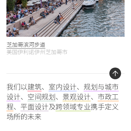
芝加哥滨河步道
美国伊利诺伊州芝加哥市
Back
我们以
建筑
、
室内设计
、
规划与城市
to
设计
、
空间规划
、
景观设计
、
市政工
top
程
、
平面设计
及
跨领域专业
携手定义
场所的未来