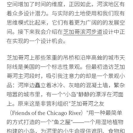
空间增加了时间的维度，正因如此，河滨地区有
着众多设计潜力。与实际的土地使用和我们现有
思维模式比起来，它们有着更为广阔的的发展空
间。接下来我会介绍在
芝加哥滨河步道
设计中正
在实现的一个设计机会。
芝加哥河上那些笨重的吊桥和沿岸高耸的城市天
际线是美国的一个标志性景观。但最初造访芝加
哥河主河段时，吸引我注意力的却是一个景观小
品：河岸边矗立着冰冷、灰暗的混凝土墙，繁杂
喧嚣的城市里，有一个“小岛”静静的漂浮在河面
上。原来这是非营利组织”芝加哥河之友
（Friends of the Chicago River）”用一种最简单
的方式打造的一个”鱼之屋”——一个用湿地植物
构建的小岛，为河里的小生命提供遮阳、食物和