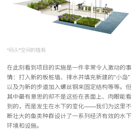
Practice
Projects
People
“码头”空间的植栽
Voices
在此刻看到项目的实施是一件非常令人激动的事
Search Sasaki
情：打入新的板桩墙、排水并填充新建的”小岛”
以及为新的步道加入螺丝钢来固定结构等等。但
其中最有意思的却不是这些在表面上、肉眼能看
到的，而是发生在水下的变化——我们为这里不
断壮大的鱼类种群设计了一系列经济有效的水下
环境和设施。