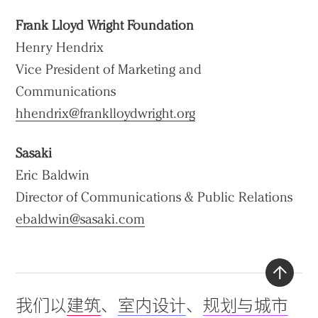
Frank Lloyd Wright Foundation
Henry Hendrix
Vice President of Marketing and
Communications
hhendrix@franklloydwright.org
Sasaki
Eric Baldwin
Director of Communications & Public Relations
ebaldwin@sasaki.com
Back
我们以
建筑
、
室内设计
、
规划与城市
to