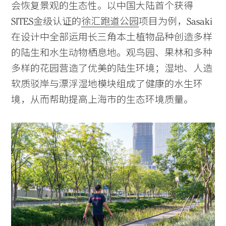
会恢复景观的生态性。以中国大陆首个获得
SITES金级认证的
徐汇跑道公园
项目为例，Sasaki
Practice
在设计中全部运用长三角本土植物品种创造多样
Projects
的陆生和水生动物栖息地。观鸟园、果林和多种
多样的花园营造了优美的陆生环境；湿地、人造
People
软质驳岸与漂浮湿地模块组成了健康的水生环
Voices
境，从而帮助提高上海市的生态环境质量。
Search Sasaki