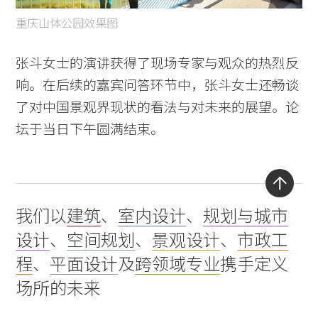
重庆山体公园效果图
张斗女士的演讲获得了现场专家与观众的热烈反
响。在后续的嘉宾问答环节中，张斗女士还畅谈
了对中国景观界现状的看法与对未来的展望。论
坛于当日下午圆满结束。
Back
我们以
建筑
、
室内设计
、
规划与城市
to
设计
、
空间规划
、
景观设计
、
市政工
top
程
、
平面设计
及
跨领域专业
携手定义
场所的未来