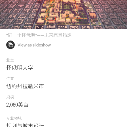
“同一个怀俄明”——未来愿景畅想
业主
怀俄明大学
位置
纽约州拉勒米市
规模
2,060英亩
专业领域
规划与城市设计