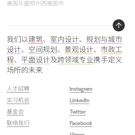
美国华盛顿州西雅图市
Back
我们以
建筑
、
室内设计
、
规划与城市
to
设计
、
空间规划
、
景观设计
、
市政工
top
程
、
平面设计
及
跨领域专业
携手定义
场所的未来
人才招聘
Instagram
实习机会
LinkedIn
基金会
Twitter
联络我们
Facebook
Vimeo