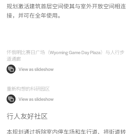
规划激活建筑首层空间使其与室外开放空间相连
接，并可在全年使用。
怀俄明比赛日广场（Wyoming Game Day Plaza）与人行步
道通廊
Practice
Projects
People
重新构想的科研园区
Voices
Search Sasaki
行人友好社区
本规划通过拆除室内停车场和车行道、将街道转