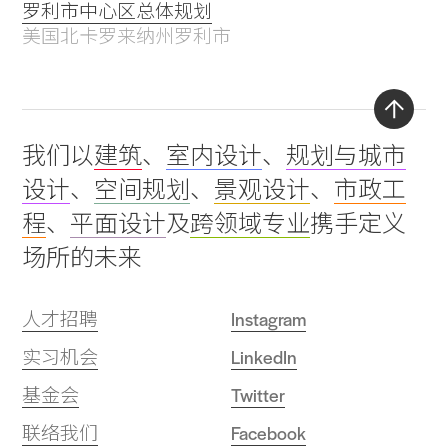
罗利市中心区总体规划
美国北卡罗来纳州罗利市
Back
我们以
建筑
、
室内设计
、
规划与城市
to
设计
、
空间规划
、
景观设计
、
市政工
top
程
、
平面设计
及
跨领域专业
携手定义
场所的未来
人才招聘
Instagram
实习机会
LinkedIn
基金会
Twitter
联络我们
Facebook