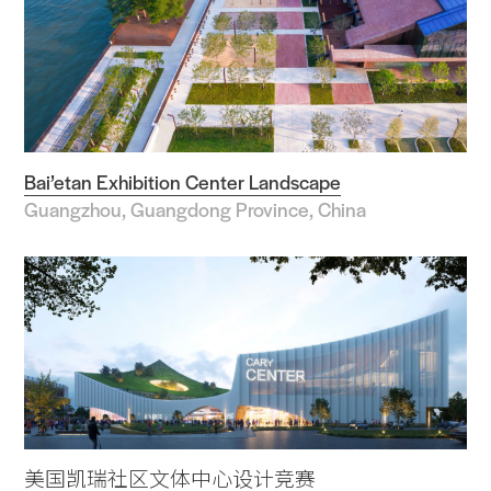
Bai’etan Exhibition Center Landscape
Guangzhou, Guangdong Province, China
美国凯瑞社区文体中心设计竞赛