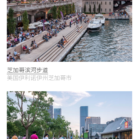
Practice
Projects
People
Voices
芝加哥滨河步道
Search Sasaki
美国伊利诺伊州芝加哥市