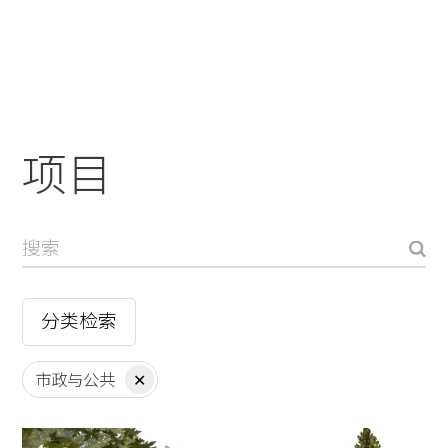
实践
项目
More
项目
分类检索
市政与公共
✕
专业领域
Clear
清
建筑
refinements