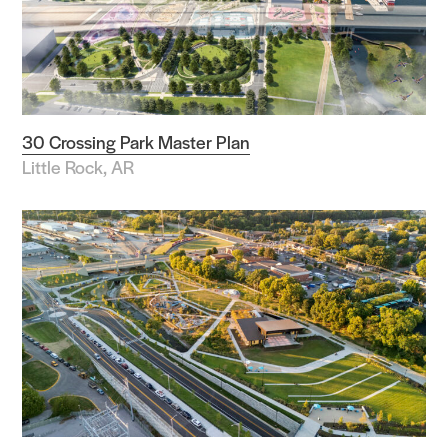
科学与技术
运动与休闲
项目类型
30 Crossing Park Master Plan
运动设施
Little Rock, AR
校园景观
公众参与
图书馆
混合功能开发
公共交通
新社区
公园与公共空间