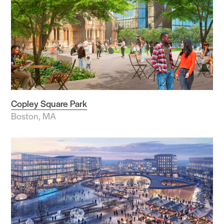
中东
北美
Copley Square Park
Boston, MA