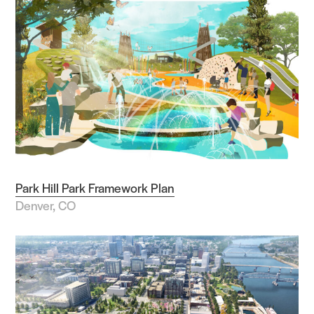
除
市政工程
平面设计
室内
景观
规划与城市设计
校园空间规划
Park Hill Park Framework Plan
业态类型
Denver, CO
艺术与文化
市政与公共
商业开发
企业与办公
教育