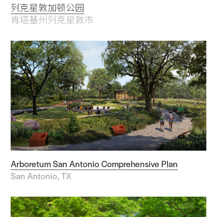
表演与视觉艺术
列克星敦加顿公园
休闲与康体
肯塔基州列克星敦市
区域规划
科研创新区
韧性设计
街道景观
城市区块
滨水空间
办公空间
Arboretum San Antonio Comprehensive Plan
地区
San Antonio, TX
亚洲
南美洲