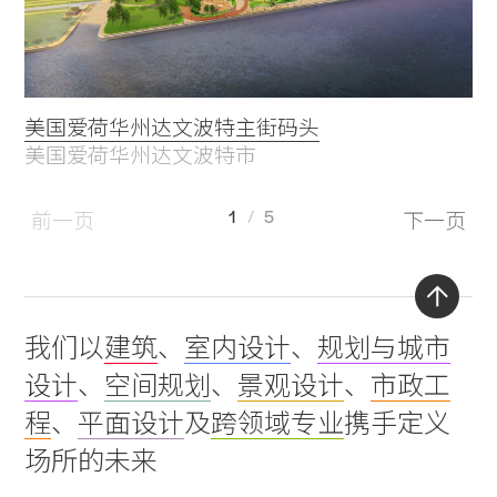
美国爱荷华州达文波特主街码头
美国爱荷华州达文波特市
1
5
前一页
下一页
Back
我们以
建筑
、
室内设计
、
规划与城市
to
设计
、
空间规划
、
景观设计
、
市政工
top
程
、
平面设计
及
跨领域专业
携手定义
场所的未来