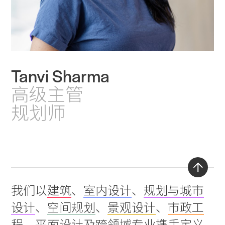
Practice
Tanvi Sharma
Projects
高级主管
People
规划师
Voices
Search Sasaki
Back
我们以
建筑
、
室内设计
、
规划与城市
to
设计
、
空间规划
、
景观设计
、
市政工
top
程
、
平面设计
及
跨领域专业
携手定义