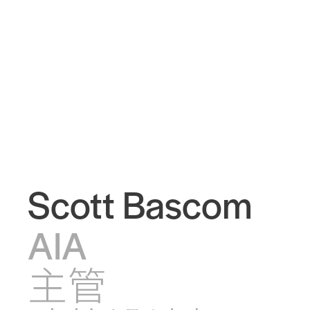
Scott Bascom
AIA
主管