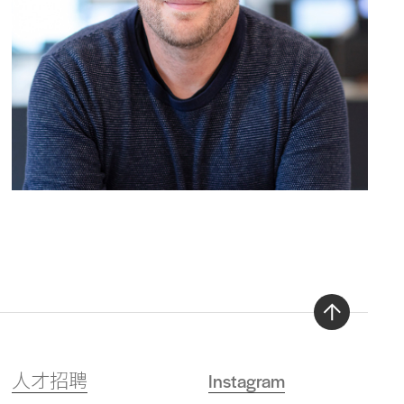
Back
to
人才招聘
Instagram
top