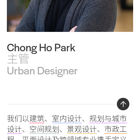
Practice
Chong Ho Park
Projects
主管
People
Urban Designer
Voices
Search Sasaki
Back
我们以
建筑
、
室内设计
、
规划与城市
to
设计
、
空间规划
、
景观设计
、
市政工
top
程
、
平面设计
及
跨领域专业
携手定义