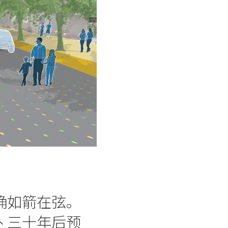
确如箭在弦。
丶三十年后预