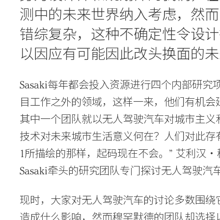
测中的未来世界纳入考虑，然而
错综复杂，这种不确定性令设计
以因应有可能因此改头换面的未
Sasaki每年都会投入资源进行四个内部研
目工作之外的领域，这样一来，他们有机会
其中一个团队就以无人驾驶汽车对城市主义
技术对未来城市生活意义何在？人们对此存
1所描绘的那样，起码现在不会。” 艾利汉・穆罕默
Sasaki牵头的研究团队专门探讨无人驾驶
现时，大家对无人驾驶汽车的讨论多数围绕
造成什么影响，然而穆罕默德的团队却选择以