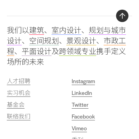
Back
我们以
建筑
、
室内设计
、
规划与城市
to
设计
、
空间规划
、
景观设计
、
市政工
top
程
、
平面设计
及
跨领域专业
携手定义
场所的未来
人才招聘
Instagram
实习机会
LinkedIn
基金会
Twitter
联络我们
Facebook
Vimeo