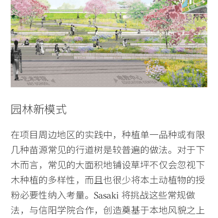
Practice
园林新模式
Projects
People
在项目周边地区的实践中，种植单一品种或有限
Voices
几种苗源常见的行道树是较普遍的做法。对于下
木而言，常见的大面积地铺设草坪不仅会忽视下
Search Sasaki
木种植的多样性，而且也很少将本土动植物的授
粉必要性纳入考量。Sasaki 将挑战这些常规做
法，与信阳学院合作，创造奠基于本地风貌之上