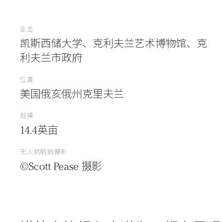
业主
凯斯西储大学、克利夫兰艺术博物馆、克
利夫兰市政府
位置
美国俄亥俄州克里夫兰
规模
14.4英亩
无人机航拍摄影
Practice
©Scott Pease 摄影
Projects
People
Voices