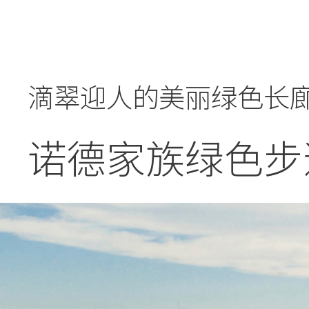
滴翠迎人的美丽绿色长
诺德家族绿色步