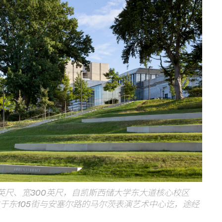
英尺、宽
300
英尺，自凯斯西储大学东大道核心校区
位于东
105
街与安塞尔路的马尔茨表演艺术中心讫，途经