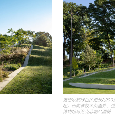
诺德家族绿色步道长
2,200
起，西向该校半英里外、
博物馆与洛克菲勒公园前