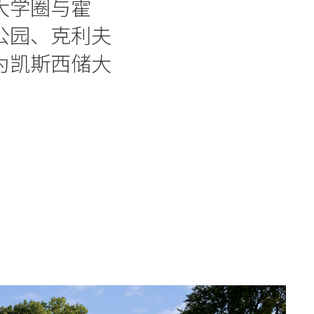
大学圈与霍
公园、克利夫
为凯斯西储大