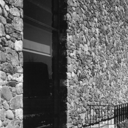
Practice
Projects
People
Voices
Search Sasaki