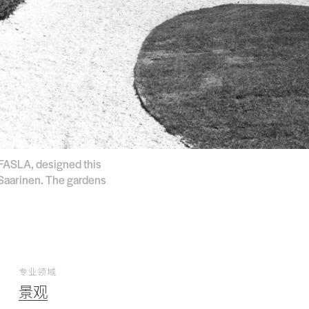
 FASLA, designed this
 Saarinen. The gardens
专业领域
景观