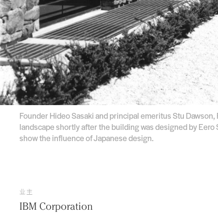
Founder Hideo Sasaki and principal emeritus Stu Dawson,
landscape shortly after the building was designed by Eero
show the influence of Japanese design.
业主
IBM Corporation