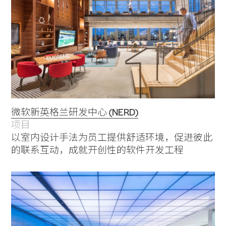
Practice
Projects
People
微软新英格兰研发中心 (NERD)
Voices
项目
以室内设计手法为员工提供舒适环境，促进彼此
的联系互动，成就开创性的软件开发工程
Search Sasaki