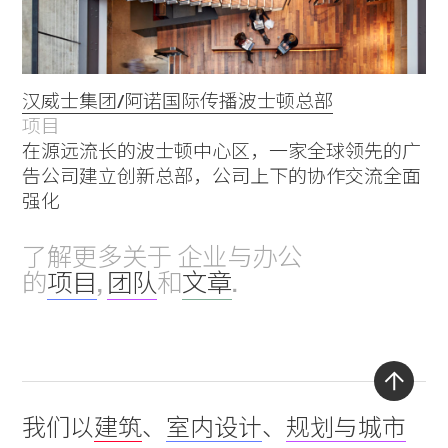
汉威士集团/阿诺国际传播波士顿总部
项目
在源远流长的波士顿中心区，一家全球领先的广
告公司建立创新总部，公司上下的协作交流全面
强化
了解更多关于 企业与办公
的
项目
,
团队
和
文章
.
Back
我们以
建筑
、
室内设计
、
规划与城市
to